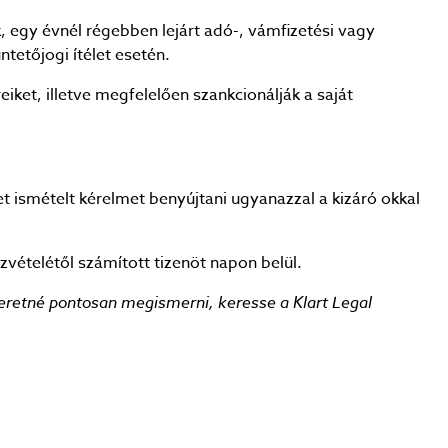
, egy évnél régebben lejárt adó-, vámfizetési vagy
ntetőjogi ítélet esetén.
eiket, illetve megfelelően szankcionálják a saját
t ismételt kérelmet benyújtani ugyanazzal a kizáró okkal
zvételétől számított tizenöt napon belül.
eretné pontosan megismerni, keresse a Klart Legal