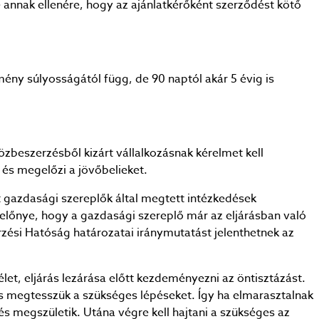
 annak ellenére, hogy az ajánlatkérőként szerződést kötő
mény súlyosságától függ, de 90 naptól akár 5 évig is
zbeszerzésből kizárt vállalkozásnak kérelmet kell
 és megelőzi a jövőbelieket.
 gazdasági szereplők által megtett intézkedések
 előnye, hogy a gazdasági szereplő már az eljárásban való
rzési Hatóság határozatai iránymutatást jelenthetnek az
let, eljárás lezárása előtt kezdeményezni az öntisztázást.
s megtesszük a szükséges lépéseket. Így ha elmarasztalnak
és megszületik. Utána végre kell hajtani a szükséges az