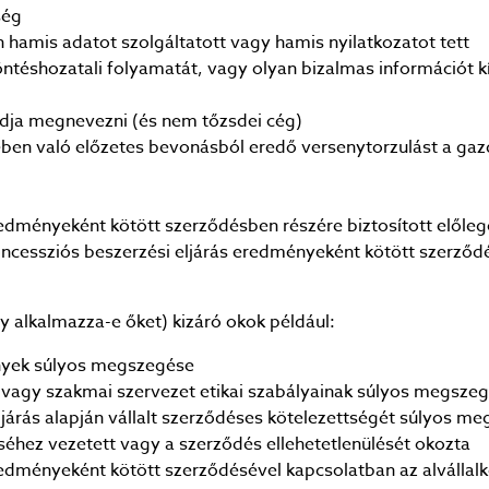
ség
 hamis adatot szolgáltatott vagy hamis nyilatkozatot tett
öntéshozatali folyamatát, vagy olyan bizalmas információt k
tudja megnevezni (és nem tőzsdei cég)
ésében való előzetes bevonásból eredő versenytorzulást a ga
redményeként kötött szerződésben részére biztosított előle
ncessziós beszerzési eljárás eredményeként kötött szerződés
y alkalmazza-e őket) kizáró okok például:
ények súlyos megszegése
vagy szakmai szervezet etikai szabályainak súlyos megsze
járás alapján vállalt szerződéses kötelezettségét súlyos m
séhez vezetett vagy a szerződés ellehetetlenülését okozta
edményeként kötött szerződésével kapcsolatban az alvállalko