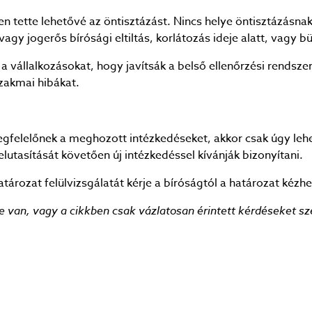
 tette lehetővé az öntisztázást. Nincs helye öntisztázásnak
agy jogerős bírósági eltiltás, korlátozás ideje alatt, vagy bü
a vállalkozásokat, hogy javítsák a belső ellenőrzési rendszer
szakmai hibákat.
egfelelőnek a meghozott intézkedéseket, akkor csak úgy lehe
utasítását követően új intézkedéssel kívánják bizonyítani.
tározat felülvizsgálatát kérje a bíróságtól a határozat kézhe
 van, vagy a cikkben csak vázlatosan érintett kérdéseket sz