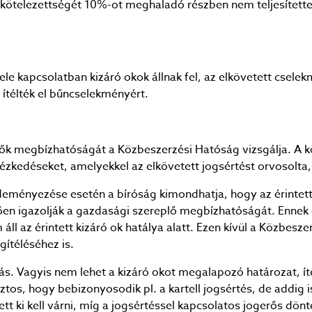
i kötelezettségét 10%-ot meghaladó részben nem teljesítette
e kapcsolatban kizáró okok állnak fel, az elkövetett cselek
 ítélték el bűncselekményért.
vők megbízhatóságát a Közbeszerzési Hatóság vizsgálja. A kö
ézkedéseket, amelyekkel az elkövetett jogsértést orvosolta,
deményezése esetén a bíróság kimondhatja, hogy az érintett
elően igazolják a gazdasági szereplő megbízhatóságát. Ennek
 az érintett kizáró ok hatálya alatt. Ezen kívül a Közbesze
ítéléséhez is.
s. Vagyis nem lehet a kizáró okot megalapozó határozat, íté
os, hogy bebizonyosodik pl. a kartell jogsértés, de addig i
t ki kell várni, míg a jogsértéssel kapcsolatos jogerős dönt