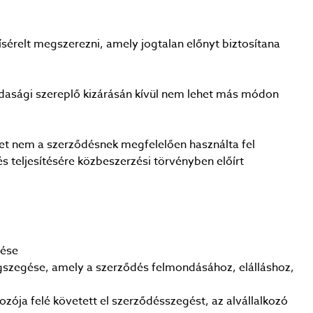
ísérelt megszerezni, amely jogtalan előnyt biztosítana
zdasági szereplő kizárásán kívül nem lehet más módon
get nem a szerződésnek megfelelően használta fel
 teljesítésére közbeszerzési törvényben előírt
gése
egszegése, amely a szerződés felmondásához, elálláshoz,
zója felé követett el szerződésszegést, az alvállalkozó