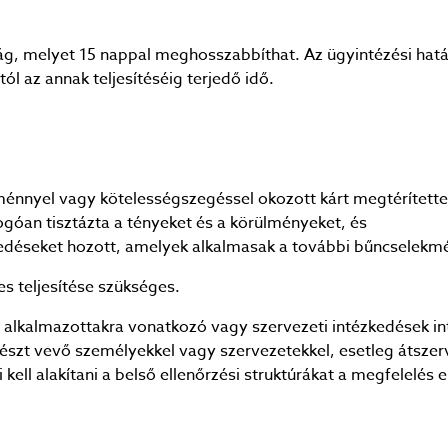
ág, melyet 15 nappal meghosszabbíthat. Az ügyintézési határ
ól az annak teljesítéséig terjedő idő.
ménnyel vagy kötelességszegéssel okozott kárt megtérítette 
óan tisztázta a tényeket és a körülményeket, és
ézkedéseket hozott, amelyek alkalmasak a további bűncsele
s teljesítése szükséges.
alkalmazottakra vonatkozó vagy szervezeti intézkedések in
részt vevő személyekkel vagy szervezetekkel, esetleg átszer
ki kell alakítani a belső ellenőrzési struktúrákat a megfelelé