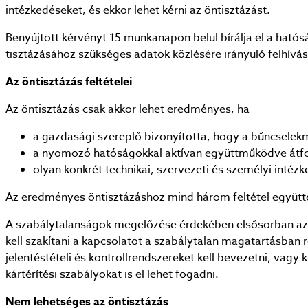
intézkedéseket, és ekkor lehet kérni az öntisztázást.
Benyújtott kérvényt 15 munkanapon belül bírálja el a hatós
tisztázásához szükséges adatok közlésére irányuló felhívást
Az öntisztázás feltételei
Az öntisztázás csak akkor lehet eredményes, ha
a gazdasági szereplő bizonyította, hogy a bűncselek
a nyomozó hatóságokkal aktívan együttműködve átfog
olyan konkrét technikai, szervezeti és személyi int
Az eredményes öntisztázáshoz mind három feltétel együtte
A szabálytalanságok megelőzése érdekében elsősorban az 
kell szakítani a kapcsolatot a szabálytalan magatartásban 
jelentéstételi és kontrollrendszereket kell bevezetni, vagy 
kártérítési szabályokat is el lehet fogadni.
Nem lehetséges az öntisztázás