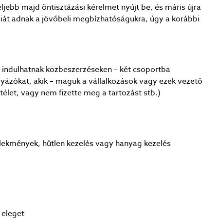
ljebb majd öntisztázási kérelmet nyújt be, és máris újra
ciát adnak a jövőbeli megbízhatóságukra, úgy a korábbi
m indulhatnak közbeszerzéseken – két csoportba
ályázókat, akik – maguk a vállalkozások vagy ezek vezető
ítélet, vagy nem fizette meg a tartozást stb.)
selekmények, hűtlen kezelés vagy hanyag kezelés
 eleget