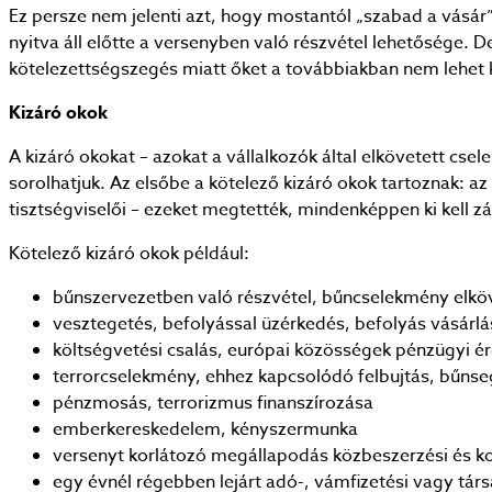
Ez persze nem jelenti azt, hogy mostantól „szabad a vásár”
nyitva áll előtte a versenyben való részvétel lehetősége.
kötelezettségszegés miatt őket a továbbiakban nem lehet ki
Kizáró okok
A kizáró okokat – azokat a vállalkozók által elkövetett c
sorolhatjuk. Az elsőbe a kötelező kizáró okok tartoznak: a
tisztségviselői – ezeket megtették, mindenképpen ki kell zár
Kötelező kizáró okok például:
bűnszervezetben való részvétel, bűncselekmény elk
vesztegetés, befolyással üzérkedés, befolyás vásárlá
költségvetési csalás, európai közösségek pénzügyi 
terrorcselekmény, ehhez kapcsolódó felbujtás, bűnseg
pénzmosás, terrorizmus finanszírozása
emberkereskedelem, kényszermunka
versenyt korlátozó megállapodás közbeszerzési és kon
egy évnél régebben lejárt adó-, vámfizetési vagy társ