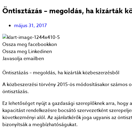
Öntisztázás – megoldás, ha kizárták k
május 31, 2017
Ossza meg facebookkon
Ossza meg Linkedinen
Javasolja emailben
Öntisztázás – megoldás, ha kizárták közbeszerzésből
A közbeszerzési törvény 2015-ös módosításakor számos ol
öntisztázás.
Ez lehetőséget nyújt a gazdasági szereplőknek arra, hogy a
kapacitást rendelkezésre bocsátó szervezetként szerepelj
következményi alól. Az ajánlatkérők joga ugyanis az öntiszt
bizonyítsák a megbízhatóságukat.