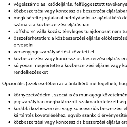
végelszámolás, csődeljárás, felfüggesztett tevékeny
közbeszerzési vagy koncessziós beszerzési eljárásban
megkísérelte jogtalanul befolyásolni az ajánlatkérő d
számára a közbeszerzési eljárásban
„offshore” vállalkozás: tényleges tulajdonosát nem 
összeférhetetlen: a közbeszerzési eljárás előkészít
orvosolni
versenyjogi szabálysértést követett el
közbeszerzési vagy koncessziós beszerzési eljárás e
súlyosan megsértette a közbeszerzési eljárás vagy ko
rendelkezéseket
Opcionális (ezek esetében az ajánlatkérő mérlegelheti, hog
környezetvédelmi, szociális és munkajogi követelm
jogszabályban meghatározott szakmai kötelezettség 
korábbi közbeszerzési vagy koncessziós beszerzési el
kártérítés követeléséhez, egyéb szankció érvényesíté
közbeszerzési vagy koncessziós beszerzési eljárás er