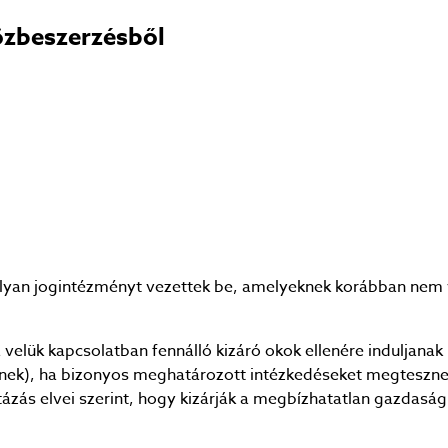
özbeszerzésből
yan jogintézményt vezettek be, amelyeknek korábban nem vo
 velük kapcsolatban fennálló kizáró okok ellenére induljanak
enek), ha bizonyos meghatározott intézkedéseket megteszne
ázás elvei szerint, hogy kizárják a megbízhatatlan gazdasági