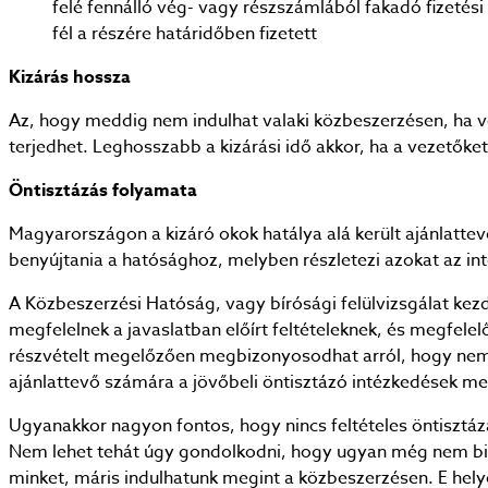
felé fennálló vég- vagy részszámlából fakadó fizetés
fél a részére határidőben fizetett
Kizárás hossza
Az, hogy meddig nem indulhat valaki közbeszerzésen, ha vel
terjedhet. Leghosszabb a kizárási idő akkor, ha a vezetőket
Öntisztázás folyamata
Magyarországon a kizáró okok hatálya alá került ajánlatte
benyújtania a hatósághoz, melyben részletezi azokat az int
A Közbeszerzési Hatóság, vagy bírósági felülvizsgálat kez
megfelelnek a javaslatban előírt feltételeknek, és megfel
részvételt megelőzően megbizonyosodhat arról, hogy nem áll
ajánlattevő számára a jövőbeli öntisztázó intézkedések meg
Ugyanakkor nagyon fontos, hogy nincs feltételes öntisztázá
Nem lehet tehát úgy gondolkodni, hogy ugyan még nem bizt
minket, máris indulhatunk megint a közbeszerzésen. E helyet