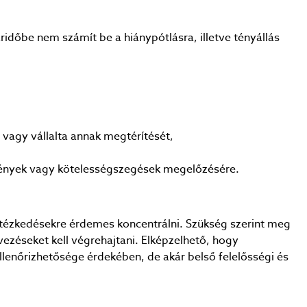
időbe nem számít be a hiánypótlásra, illetve tényállás
vagy vállalta annak megtérítését,
kmények vagy kötelességszegések megelőzésére.
tézkedésekre érdemes koncentrálni. Szükség szerint meg
vezéseket kell végrehajtani. Elképzelhető, hogy
s ellenőrizhetősége érdekében, de akár belső felelősségi és