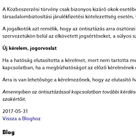
A Közbeszerzési törvény csak bizonyos kizáró okok esetében
társadalombiztosítási járulékfizetési kötelezettség esetén, v
A jogalkotók azt remélik, hogy az öntisztázás arra ösztönzi 
szervezetükön belül az elkövetett jogsértéseket, a súlyos 
Új kérelem, jogorvoslat
Ha a hatóság elutasította a kérelmet, mert nem tartotta m
kapcsolatban, ha a megbízhatóságot az előző kérelmének el
Arra is van lehetősége a kérelmezőnek, hogy az elutasító ha
Amennyiben az öntisztázással kapcsolatban további kérdése
szakértőit.
2017-05-31
Vissza a Bloghoz
Blog