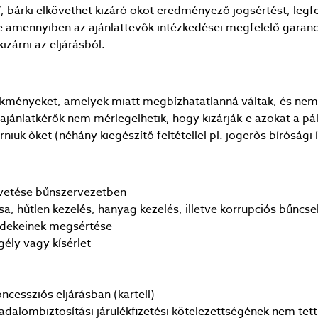
, bárki elkövethet kizáró okot eredményező jogsértést, legfe
 De amennyiben az ajánlattevők intézkedései megfelelő garan
zárni az eljárásból.
selekményeket, amelyek miatt megbízhatatlanná váltak, és ne
z ajánlatkérők nem mérlegelhetik, hogy kizárják-e azokat a p
niuk őket (néhány kiegészítő feltétellel pl. jogerős bírósági 
övetése bűnszervezetben
sa, hűtlen kezelés, hanyag kezelés, illetve korrupciós bűnc
érdekeinek megsértése
ély vagy kísérlet
cessziós eljárásban (kartell)
adalombiztosítási járulékfizetési kötelezettségének nem tett