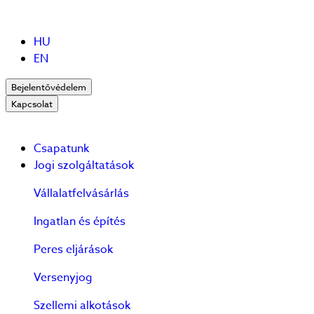
HU
EN
Bejelentővédelem
Kapcsolat
Csapatunk
Jogi szolgáltatások
Vállalatfelvásárlás
Ingatlan és építés
Peres eljárások
Versenyjog
Szellemi alkotások